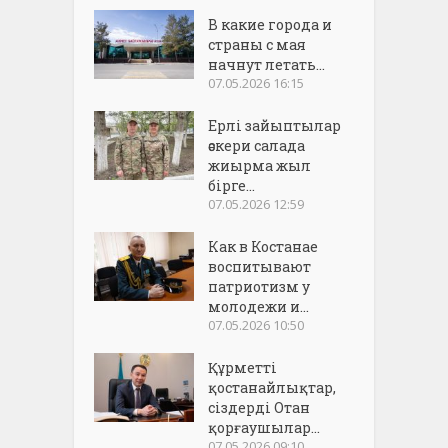
В какие города и
страны с мая
начнут летать...
07.05.2026 16:15
Ерлі зайыптылар
әскери салада
жиырма жыл
бірге...
07.05.2026 12:59
Как в Костанае
воспитывают
патриотизм у
молодежи и...
07.05.2026 10:50
Құрметті
қостанайлықтар,
сіздерді Отан
қорғаушылар...
07.05.2026 09:10