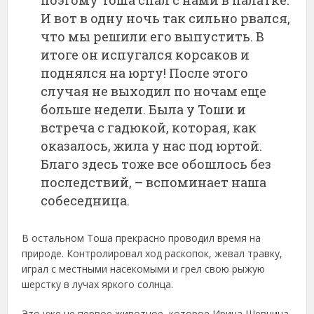
поэтому Тоша спал с нами в палатке.
И вот в одну ночь так сильно рвался,
что мы решили его выпустить. В
итоге он испугался корсаков и
поднялся на юрту! После этого
случая не выходил по ночам еще
больше недели. Была у Тоши и
встреча с гадюкой, которая, как
оказалось, жила у нас под юртой.
Благо здесь тоже все обошлось без
последствий, – вспоминает наша
собеседница.
В остальном Тоша прекрасно проводил время на
природе. Контролировал ход раскопок, жевал травку,
играл с местными насекомыми и грел свою рыжую
шерстку в лучах яркого солнца.
Это уже не первое животное, которое Ирина Шевнина