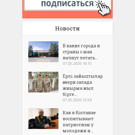
Новости
В какие города и
страны с мая
начнут летать...
07.05.2026 16:15
Ерлі зайыптылар
әскери салада
жиырма жыл
бірге...
07.05.2026 12:59
Как в Костанае
воспитывают
патриотизм у
молодежи и...