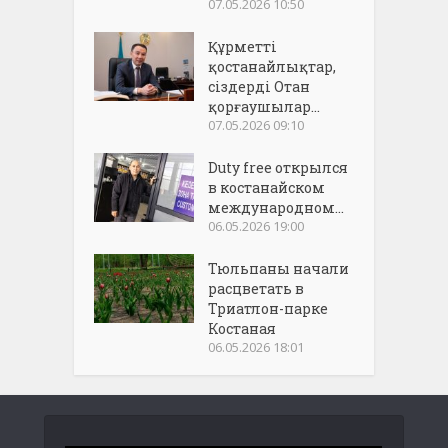
07.05.2026 10:50
Құрметті
қостанайлықтар,
сіздерді Отан
қорғаушылар...
07.05.2026 09:10
Duty free открылся
в костанайском
международном...
06.05.2026 19:00
Тюльпаны начали
расцветать в
Триатлон-парке
Костаная
06.05.2026 18:01