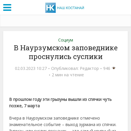
Социум
В Наурзумском заповеднике
проснулись суслики
02.03.2023 10:27
Опубликовал:
Редактор
946
2 мин на чтение
В прошлом году эти грызуны вышли из спячки чуть
позже, 7 марта
Вчера в Наурзумском заповеднике отмечено
знаменательное событие – выход зурмана из спячки.
Зурман, или суслик-песчаник, – это самый крупный из