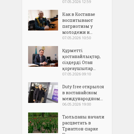
07.05.2026 12:59
Как в Костанае
воспитывают
патриотизм у
молодежи и...
07.05.2026 10:50
Құрметті
қостанайлықтар,
сіздерді Отан
қорғаушылар...
07.05.2026 09:10
Duty free открылся
в костанайском
международном...
06.05.2026 19:00
Тюльпаны начали
расцветать в
Триатлон-парке