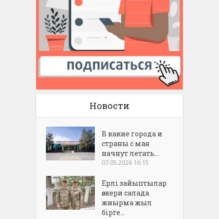
Новости
В какие города и
страны с мая
начнут летать...
07.05.2026 16:15
Ерлі зайыптылар
әскери салада
жиырма жыл
бірге...