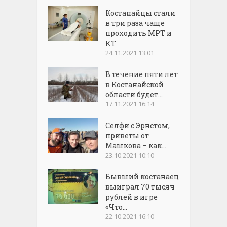
Костанайцы стали
в три раза чаще
проходить МРТ и
КТ
24.11.2021 13:01
В течение пяти лет
в Костанайской
области будет...
17.11.2021 16:14
Селфи с Эрнстом,
приветы от
Машкова – как...
23.10.2021 10:10
Бывший костанаец
выиграл 70 тысяч
рублей в игре
«Что...
22.10.2021 16:10