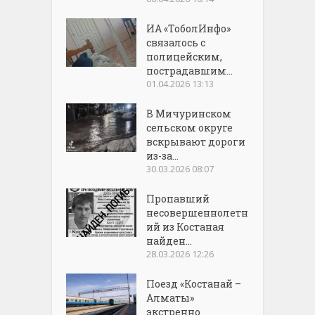
ИА «ТоболИнфо»
связалось с
полицейским,
пострадавшим...
01.04.2026 13:13
В Мичуринском
сельском округе
вскрывают дороги
из-за...
30.03.2026 08:07
Пропавший
несовершеннолетн
ий из Костаная
найден...
28.03.2026 12:26
Поезд «Костанай –
Алматы»
экстренно