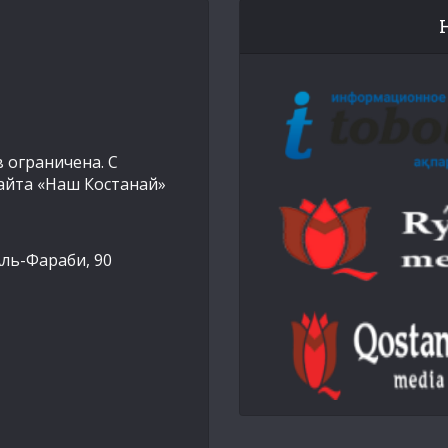
 ограничена. С
айта «Наш Костанай»
Аль-Фараби, 90