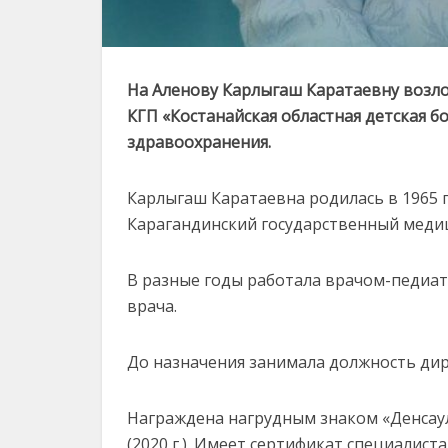
На Аленову Карлыгаш Каратаевну возл
КГП «Костанайская областная детская б
здравоохранения.
Карлыгаш Каратаевна родилась в 1965 г
Карагандинский государственный медиц
В разные годы работала врачом-педиа
врача.
До назначения занимала должность дир
Награждена нагрудным знаком «Денсаулық с
(2020 г.). Имеет сертификат специали