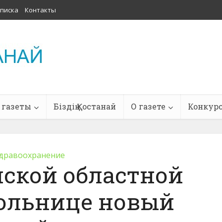
писка
Контакты
 газеты
Біздің Қостанай
О газете
Конкур
дравоохранение
йской областной
больнице новый