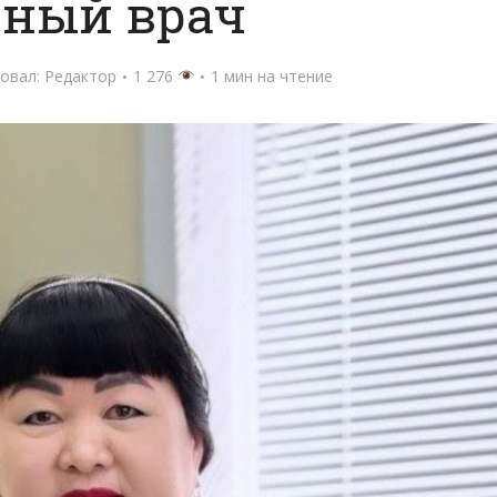
вный врач
овал:
Редактор
1 276
1 мин на чтение