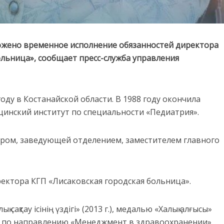
ожено временное исполнение обязанностей директора
ольница», сообщает пресс-служба управления
оду в Костанайской области. В 1988 году окончила
инский институт по специальности «Педиатрия».
тром, заведующей отделением, заместителем главного
ектора КГП «Лисаковская городская больница».
ақтау ісінің үздігі» (2013 г.), медалью «Халық алғысы»
ста по направлению «Менеджмент в здравоохранении»,