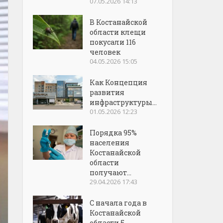
07.05.2026 14:13
В Костанайской
области клещи
покусали 116
человек
04.05.2026 15:05
Как Концепция
развития
инфраструктуры...
01.05.2026 12:23
Порядка 95%
населения
Костанайской
области
получают...
29.04.2026 17:43
С начала года в
Костанайской
области 5