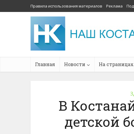
Правила использования материалов
Реклама
Под
Главная
Новости
На страницах
З
В Костана
детской 