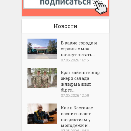
Новости
В какие города и
страны с мая
начнут летать...
07.05.2026 16:15
Ерлі зайыптылар
әскери салада
жиырма жыл
бірге...
07.05.2026 12:59
Как в Костанае
воспитывают
патриотизм у
молодежи и...
07.05.2026 10:50