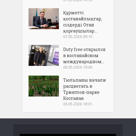
Құрметті
қостанайлықтар,
сіздерді Отан
қорғаушылар...
07.05.2026 09:10
Duty free открылся
в костанайском
международном...
06.05.2026 19:00
Тюльпаны начали
расцветать в
Триатлон-парке
Костаная
06.05.2026 18:01