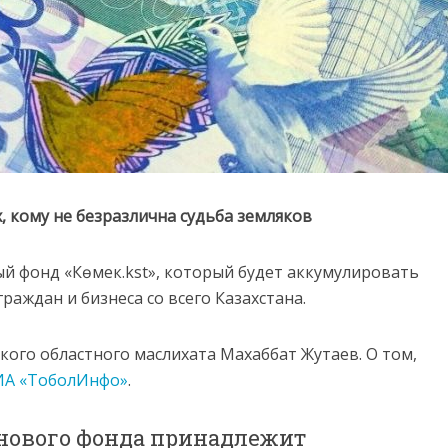
х, кому не безразлична судьба земляков
й фонд «Көмек.kst», который будет аккумулировать
аждан и бизнеса со всего Казахстана.
кого областного маслихата Махаббат Жутаев. О том,
ИА «ТоболИнфо»
.
нового фонда принадлежит