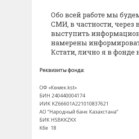
Обо всей работе мы буд
СМИ, в частности, через 
выступить информацион
намерены информировать 
Кстати, лично я в фонде 
Реквизиты фонда:
ОФ «Көмек.kst»
БИН 240440004174
ИИК KZ66601A221010837621
АО “Народный банк Казахстана”
БИК HSBKKZKX
Кбе 18