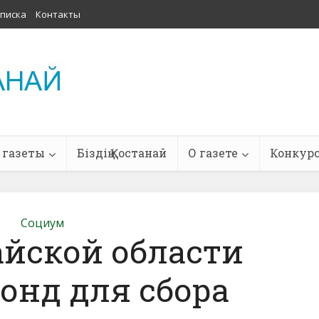
писка
Контакты
 газеты
Біздің Қостанай
О газете
Конкур
Социум
айской области
онд для сбора