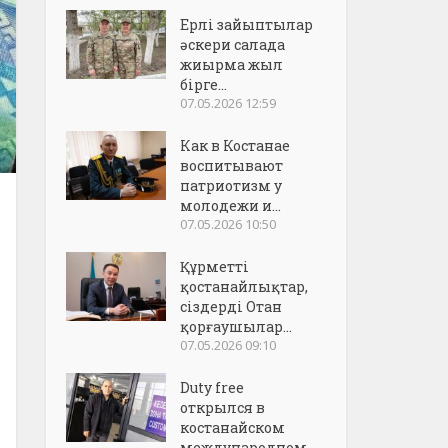
Ерлі зайыптылар
әскери салада
жиырма жыл
бірге...
07.05.2026 12:59
Как в Костанае
воспитывают
патриотизм у
молодежи и...
07.05.2026 10:50
Құрметті
қостанайлықтар,
сіздерді Отан
қорғаушылар...
07.05.2026 09:10
Duty free
открылся в
костанайском
международном..