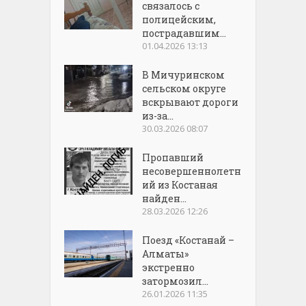
связалось с
полицейским,
пострадавшим...
01.04.2026 13:13
В Мичуринском
сельском округе
вскрывают дороги
из-за...
30.03.2026 08:07
Пропавший
несовершеннолетн
ий из Костаная
найден...
28.03.2026 12:26
Поезд «Костанай –
Алматы»
экстренно
затормозил...
26.01.2026 11:35