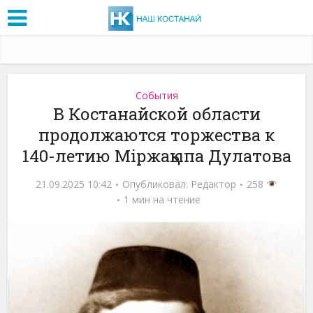
События
В Костанайской области
продолжаются торжества к
140-летию Міржақыпа Дулатова
21.09.2025 10:42
Опубликовал:
Редактор
258
1 мин на чтение