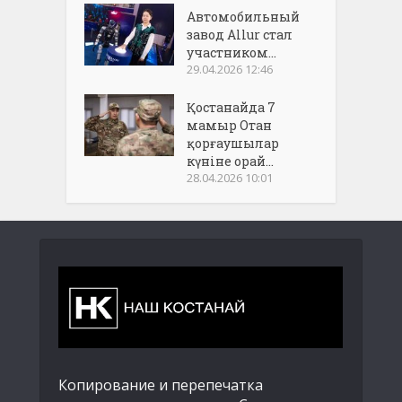
Автомобильный
завод Allur стал
участником...
29.04.2026 12:46
Қостанайда 7
мамыр Отан
қорғаушылар
күніне орай...
28.04.2026 10:01
Копирование и перепечатка