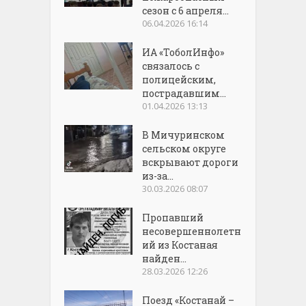
сезон с 6 апреля...
06.04.2026 16:14
ИА «ТоболИнфо»
связалось с
полицейским,
пострадавшим...
01.04.2026 13:13
В Мичуринском
сельском округе
вскрывают дороги
из-за...
30.03.2026 08:07
Пропавший
несовершеннолетн
ий из Костаная
найден...
28.03.2026 12:26
Поезд «Костанай –