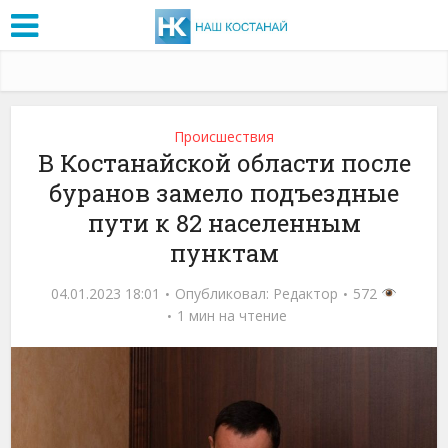
Проиcшествия
В Костанайской области после
буранов замело подъездные
пути к 82 населенным
пунктам
04.01.2023 18:01
Опубликовал:
Редактор
572
1 мин на чтение