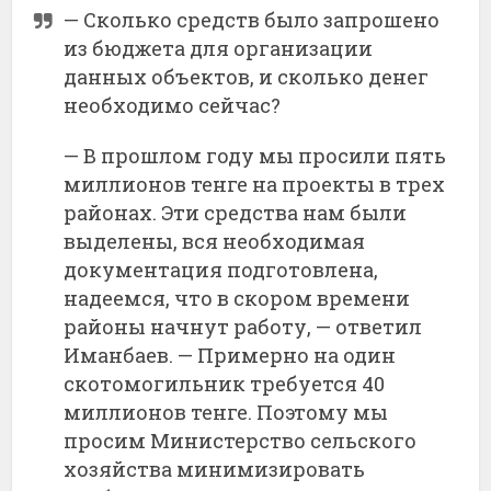
—
Сколько
средств
было
запрошено
из
бюджета
для
организации
данных
объектов,
и
сколько
денег
необходимо
сейчас?
—
В
прошлом
году
мы
просили
пять
миллионов
тенге
на
проекты
в
трех
районах.
Эти
средства
нам
были
выделены,
вся
необходимая
документация
подготовлена,
надеемся,
что
в
скором
времени
районы
начнут
работу, —
ответил
Иманбаев. —
Примерно
на
один
скотомогильник
требуется
40
миллионов
тенге.
Поэтому
мы
просим
Министерство
сельского
хозяйства
минимизировать