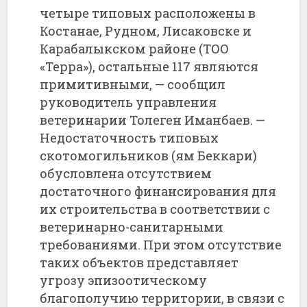
четыре
типовых
расположены
в
Костанае,
Рудном,
Лисаковске
и
Карабалыкском
районе (
ТОО
«
Терра»),
остальные
117
являются
примитивными, —
сообщил
руководитель
управления
ветеринарии
Толеген
Иманбаев. —
Недостаточность
типовых
скотомогильников (
ям
Беккари)
обусловлена
отсутствием
достаточного
финансирования
для
их
строительства
в
соответствии
с
ветеринарно-
санитарными
требованиями.
При
этом
отсутствие
таких
объектов
представляет
угрозу
эпизоотическому
благополучию
территории,
в
связи
с