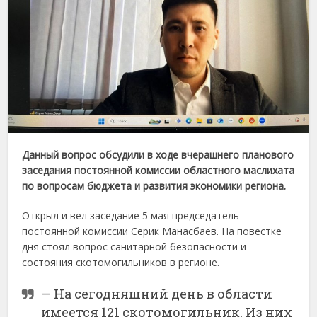
Данный
вопрос
обсудили
в
ходе
вчерашнего
планового
заседания
постоянной
комиссии
областного
маслихата
по
вопросам
бюджета
и
развития
экономики
региона.
Открыл
и
вел
заседание
5
мая
председатель
постоянной
комиссии
Серик
Манасбаев.
На
повестке
дня
стоял
вопрос
санитарной
безопасности
и
состояния
скотомогильников
в
регионе.
—
На
сегодняшний
день
в
области
имеется
121
скотомогильник.
Из
них