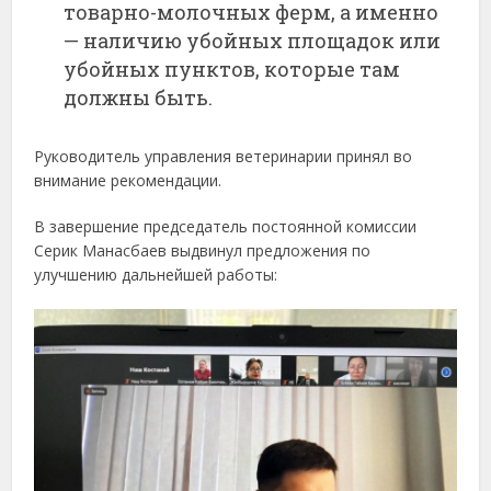
товарно-
молочных
ферм,
а
именно
—
наличию
убойных
площадок
или
убойных
пунктов,
которые
там
должны
быть.
Руководитель
управления
ветеринарии
принял
во
внимание
рекомендации.
В
завершение
председатель
постоянной
комиссии
Серик
Манасбаев
выдвинул
предложения
по
улучшению
дальнейшей
работы: