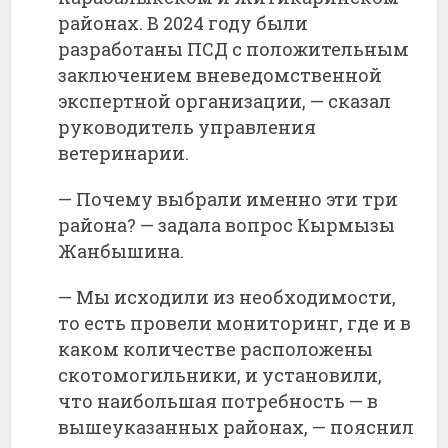
районах.
В
2024
году
были
разработаны
ПСД
с
положительным
заключением
вневедомственной
экспертной
организации, —
сказал
руководитель
управления
ветеринарии.
—
Почему
выбрали
именно
эти
три
района? —
задала
вопрос
Кырмызы
Жанбышина.
—
Мы
исходили
из
необходимости,
то
есть
провели
мониторинг,
где
и
в
каком
количестве
расположены
скотомогильники,
и
установили,
что
наибольшая
потребность —
в
вышеуказанных
районах, —
пояснил