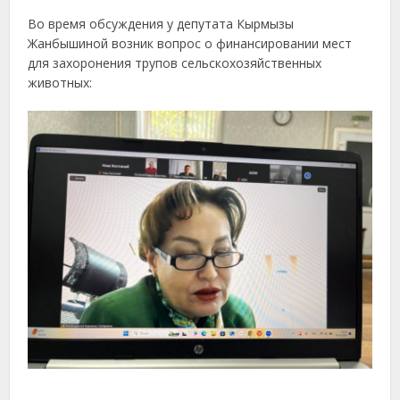
Во
время
обсуждения
у
депутата
Кырмызы
Жанбышиной
возник
вопрос
о
финансировании
мест
для
захоронения
трупов
сельскохозяйственных
животных: