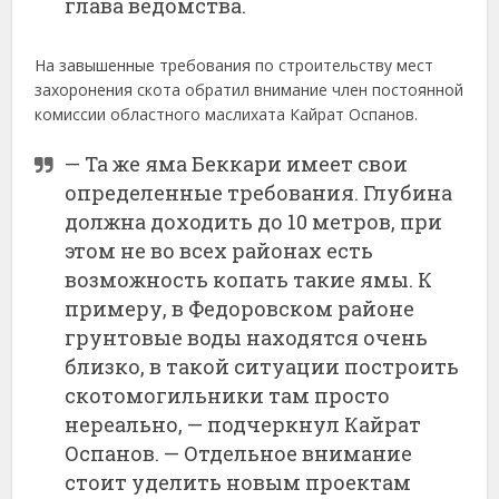
глава
ведомства.
На
завышенные
требования
по
строительству
мест
захоронения
скота
обратил
внимание
член
постоянной
комиссии
областного
маслихата
Кайрат
Оспанов.
—
Та
же
яма
Беккари
имеет
свои
определенные
требования.
Глубина
должна
доходить
до
10
метров,
при
этом
не
во
всех
районах
есть
возможность
копать
такие
ямы.
К
примеру,
в
Федоровском
районе
грунтовые
воды
находятся
очень
близко,
в
такой
ситуации
построить
скотомогильники
там
просто
нереально, —
подчеркнул
Кайрат
Оспанов. —
Отдельное
внимание
стоит
уделить
новым
проектам