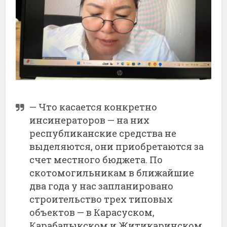
—
Что
касается
конкретно
инсинераторов —
на
них
республиканские
средства
не
выделяются,
они
приобретаются
за
счет
местного
бюджета.
По
скотомогильникам
в
ближайшие
два
года
у
нас
запланировано
строительство
трех
типовых
объектов —
в
Карасуском,
Карабалыкском
и
Житикаринском