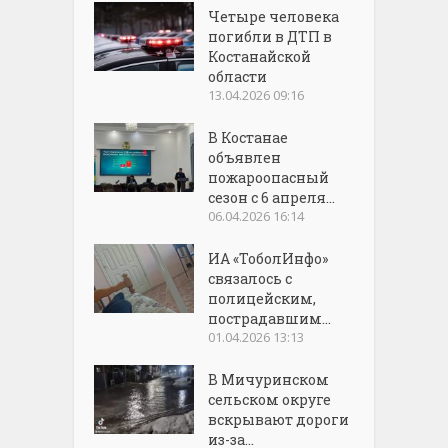
Четыре человека
погибли в ДТП в
Костанайской
области
13.04.2026 09:16
В Костанае
объявлен
пожароопасный
сезон с 6 апреля...
06.04.2026 16:14
ИА «ТоболИнфо»
связалось с
полицейским,
пострадавшим...
01.04.2026 13:13
В Мичуринском
сельском округе
вскрывают дороги
из-за...