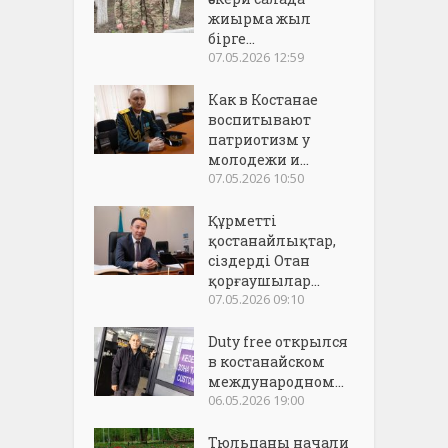
жиырма жыл
бірге...
07.05.2026 12:59
Как в Костанае
воспитывают
патриотизм у
молодежи и...
07.05.2026 10:50
Құрметті
қостанайлықтар,
сіздерді Отан
қорғаушылар...
07.05.2026 09:10
Duty free открылся
в костанайском
международном...
06.05.2026 19:00
Тюльпаны начали