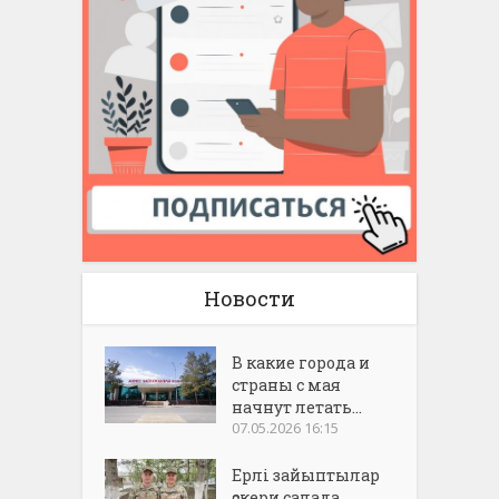
Новости
В какие города и
страны с мая
начнут летать...
07.05.2026 16:15
Ерлі зайыптылар
әскери салада