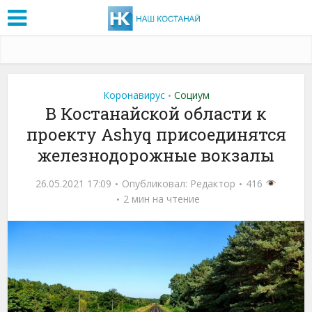
Коронавирус
Социум
•
В Костанайской области к
проекту Ashyq присоединятся
железнодорожные вокзалы
26.05.2021 17:09
Опубликовал:
Редактор
416
2 мин на чтение