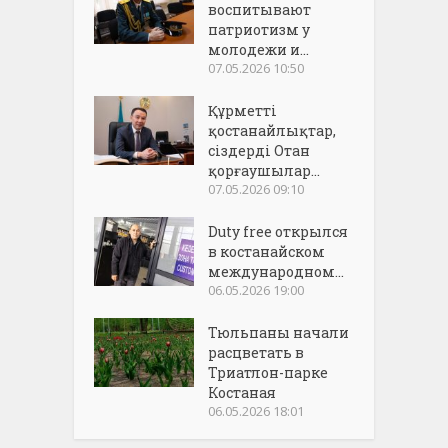
воспитывают
патриотизм у
молодежи и...
07.05.2026 10:50
Құрметті
қостанайлықтар,
сіздерді Отан
қорғаушылар...
07.05.2026 09:10
Duty free открылся
в костанайском
международном...
06.05.2026 19:00
Тюльпаны начали
расцветать в
Триатлон-парке
Костаная
06.05.2026 18:01