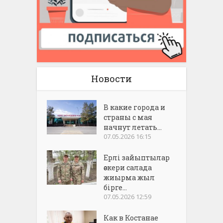
Новости
В какие города и
страны с мая
начнут летать...
07.05.2026 16:15
Ерлі зайыптылар
әскери салада
жиырма жыл
бірге...
07.05.2026 12:59
Как в Костанае