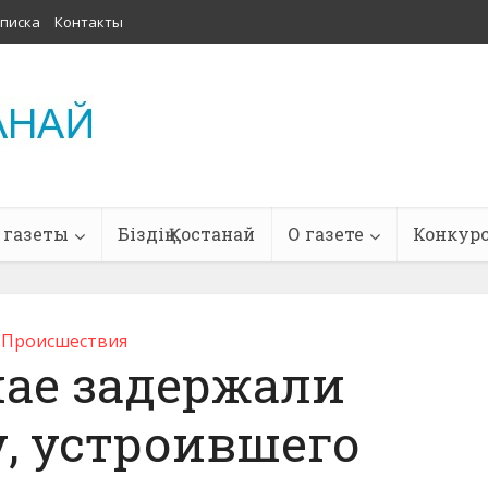
писка
Контакты
 газеты
Біздің Қостанай
О газете
Конкур
Проиcшествия
нае задержали
, устроившего