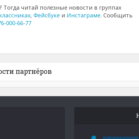
 Тогда читай полезные новости в группах
классниках
,
Фейсбуке
и
Инстаграме
. Сообщить
76-000-66-77
ости партнёров