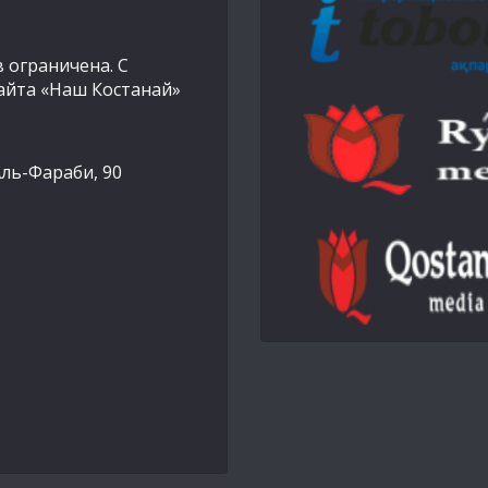
 ограничена. С
айта «Наш Костанай»
Аль-Фараби, 90