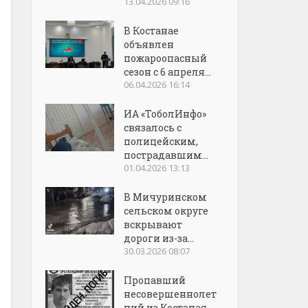
13.04.2026 09:16
В Костанае
объявлен
пожароопасный
сезон с 6 апреля...
06.04.2026 16:14
ИА «ТоболИнфо»
связалось с
полицейским,
пострадавшим...
01.04.2026 13:13
В Мичуринском
сельском округе
вскрывают
дороги из-за...
30.03.2026 08:07
Пропавший
несовершеннолет
ний из Костаная