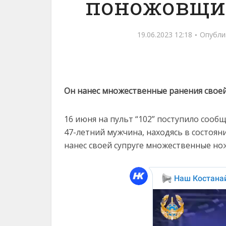
поножовщин
19.06.2023 12:18
Опубли
Он нанес множественные ранения своей
16 июня на пульт “102” поступило сооб
47-летний мужчина, находясь в состоян
нанес своей супруге множественные но