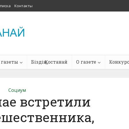
писка
Контакты
 газеты
Біздің Қостанай
О газете
Конкур
Социум
нае встретили
ешественника,