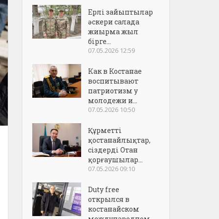
Ерлі зайыптылар
әскери салада
жиырма жыл
бірге...
07.05.2026 12:59
Как в Костанае
воспитывают
патриотизм у
молодежи и...
07.05.2026 10:50
Құрметті
қостанайлықтар,
сіздерді Отан
қорғаушылар...
07.05.2026 09:10
Duty free
открылся в
костанайском
международном..