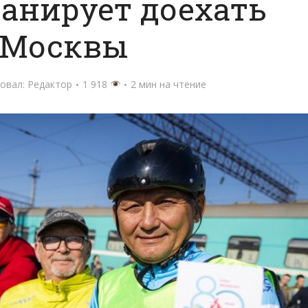
анирует доехать
 Москвы
овал:
Редактор
1 918
2 мин на чтение