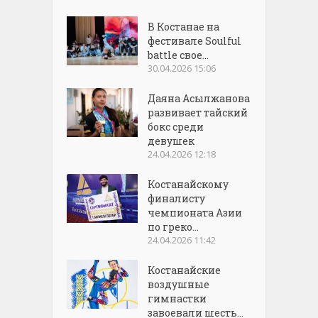
В Костанае на
фестивале Soulful
battle свое...
30.04.2026 15:06
Даяна Асылжанова
развивает тайский
бокс среди
девушек
24.04.2026 12:18
Костанайскому
финалисту
чемпионата Азии
по греко...
24.04.2026 11:42
Костанайские
воздушные
гимнастки
завоевали шесть...