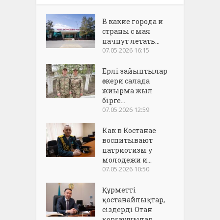
В какие города и
страны с мая
начнут летать...
07.05.2026 16:15
Ерлі зайыптылар
әскери салада
жиырма жыл
бірге...
07.05.2026 12:59
Как в Костанае
воспитывают
патриотизм у
молодежи и...
07.05.2026 10:50
Құрметті
қостанайлықтар,
сіздерді Отан
қорғаушылар...