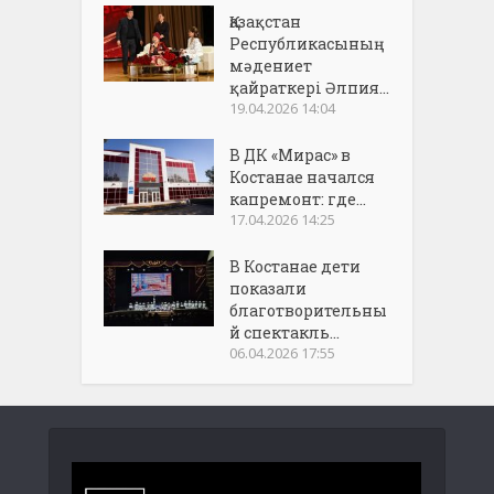
Қазақстан
Республикасының
мәдениет
қайраткері Әлпия...
19.04.2026 14:04
В ДК «Мирас» в
Костанае начался
капремонт: где...
17.04.2026 14:25
В Костанае дети
показали
благотворительны
й спектакль...
06.04.2026 17:55