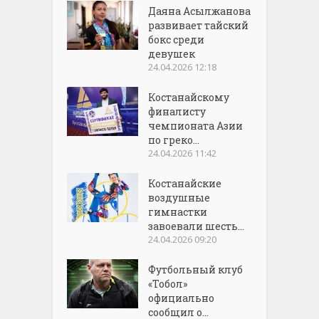
Даяна Асылжанова
развивает тайский
бокс среди
девушек
24.04.2026 12:18
Костанайскому
финалисту
чемпионата Азии
по греко...
24.04.2026 11:42
Костанайские
воздушные
гимнастки
завоевали шесть...
24.04.2026 09:20
Футбольный клуб
«Тобол»
официально
сообщил о...