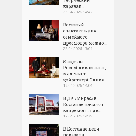
творческий
караван...
22.04.2026 14:47
Военный
спектакль для
семейного
просмотра можно...
22.04.2026 13:04
Қазақстан
Республикасының
мәдениет
қайраткері Әлпия...
19.04.2026 14:04
В ДК «Мирас» в
Костанае начался
капремонт: где...
17.04.2026 14:25
В Костанае дети
показали