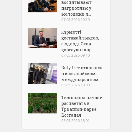
воспитывают
патриотизм у
молодежи и...
07.05.2026 10:50
Құрметті
қостанайлықтар,
сіздерді Отан
қорғаушылар...
07.05.2026 09:10
Duty free открылся
в костанайском
международном...
06.05.2026 19:00
Тюльпаны начали
расцветать в
Триатлон-парке
Костаная
06.05.2026 18:01