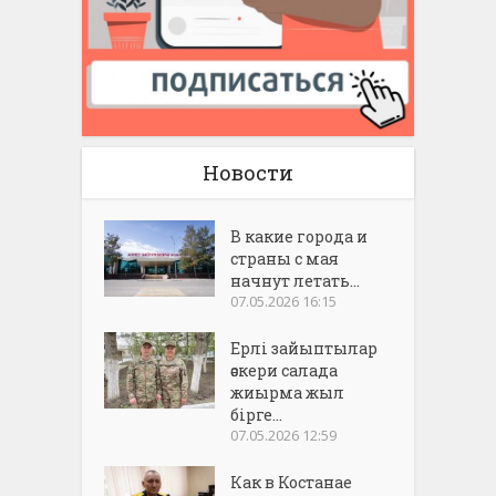
Новости
В какие города и
страны с мая
начнут летать...
07.05.2026 16:15
Ерлі зайыптылар
әскери салада
жиырма жыл
бірге...
07.05.2026 12:59
Как в Костанае