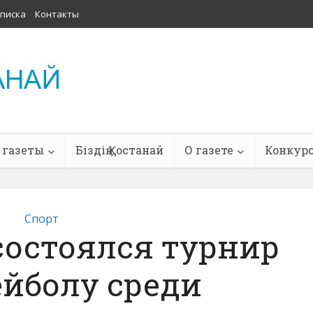
писка
Контакты
 газеты
Біздің Қостанай
О газете
Конкур
Спорт
состоялся турнир
ейболу среди