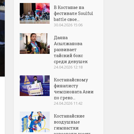
В Костанае на
фестивале Soulful
battle свое...
30.04.2026 15:06
Даяна
Асылжанова
развивает
тайский бокс
среди девушек
24.04.2026 12:18
Костанайскому
финалисту
чемпионата Азии
по греко...
24.04.2026 11:42
Костанайские
воздушные
гимнастки
завоевали шесть...