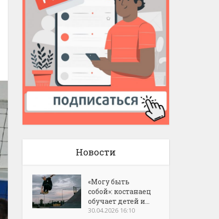
Новости
«Могу быть
собой»: костанаец
обучает детей и...
30.04.2026 16:10