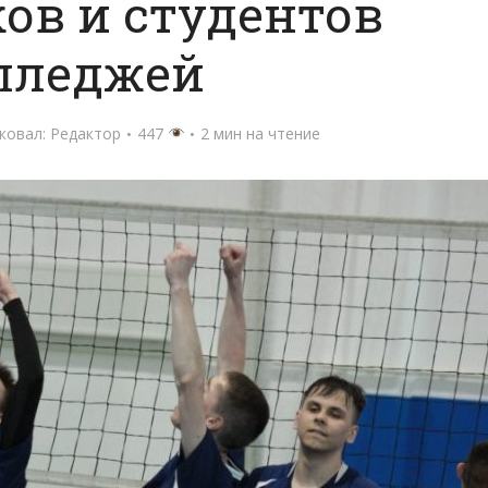
ов и студентов
лледжей
ковал:
Редактор
447
2 мин на чтение