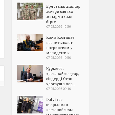
Ерлі зайыптылар
әскери салада
жиырма жыл
бірге...
07.05.2026 12:59
Как в Костанае
воспитывают
патриотизм у
молодежи и...
07.05.2026 10:50
Құрметті
қостанайлықтар,
сіздерді Отан
қорғаушылар...
07.05.2026 09:10
Duty free
открылся в
костанайском
международном..