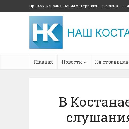
Правила использования материалов
Реклама
Под
Главная
Новости
На страницах
В Костана
слушани