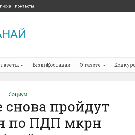
писка
Контакты
 газеты
Біздің Қостанай
О газете
Конкур
Социум
е снова пройдут
я по ПДП мкрн