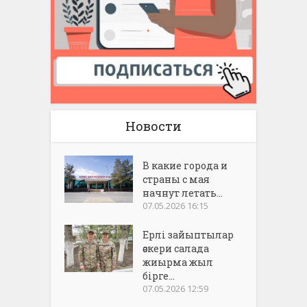
Новости
В какие города и
страны с мая
начнут летать...
07.05.2026 16:15
Ерлі зайыптылар
әскери салада
жиырма жыл
бірге...
07.05.2026 12:59