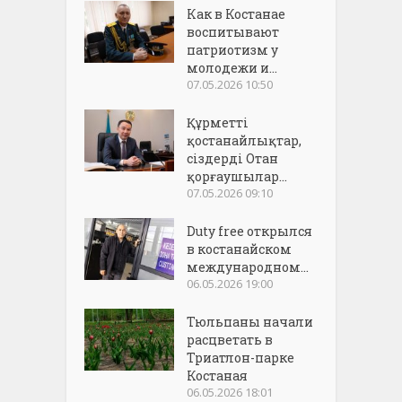
Как в Костанае
воспитывают
патриотизм у
молодежи и...
07.05.2026 10:50
Құрметті
қостанайлықтар,
сіздерді Отан
қорғаушылар...
07.05.2026 09:10
Duty free открылся
в костанайском
международном...
06.05.2026 19:00
Тюльпаны начали
расцветать в
Триатлон-парке
Костаная
06.05.2026 18:01