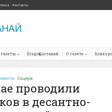
писка
Контакты
 газеты
Біздің Қостанай
О газете
Конкур
овости
Социум
•
нае проводили
ов в десантно-