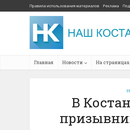
Правила использования материалов
Реклама
Под
Главная
Новости
На страницах
Н
В Коста
призывник