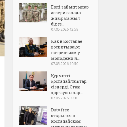
Ерлі зайыптылар
әскери салада
жиырма жыл
бірге...
07.05.2026 12:59
Как в Костанае
воспитывают
патриотизм у
молодежи и...
07.05.2026 10:50
Құрметті
қостанайлықтар,
сіздерді Отан
қорғаушылар...
07.05.2026 09:10
Duty free
открылся в
костанайском
международном..