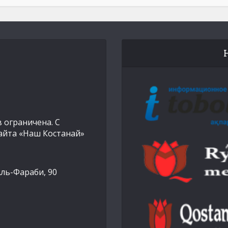
 ограничена. С
айта «Наш Костанай»
Аль-Фараби, 90