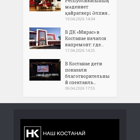
Республикасының
мәдениет
қайраткері Әлпия...
19.04.2026 14:04
В ДК «Мирас» в
Костанае начался
капремонт: где...
17.04.2026 14:25
В Костанае дети
показали
благотворительны
й спектакль...
06.04.2026 17:55