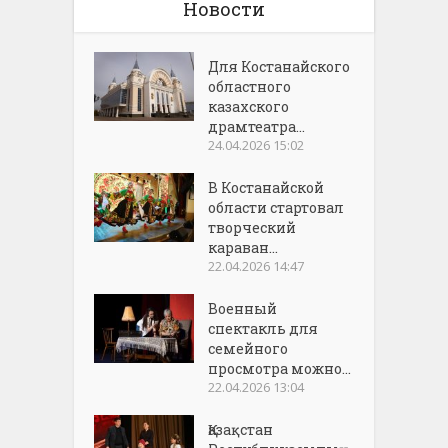
Новости
Для Костанайского
областного
казахского
драмтеатра...
24.04.2026 15:02
В Костанайской
области стартовал
творческий
караван...
22.04.2026 14:47
Военный
спектакль для
семейного
просмотра можно...
22.04.2026 13:04
Қазақстан