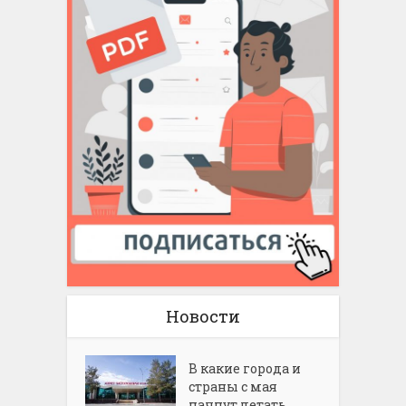
Новости
В какие города и
страны с мая
начнут летать...