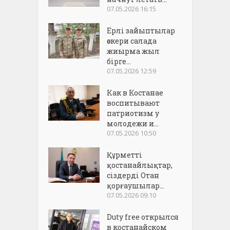
07.05.2026 16:15
Ерлі зайыптылар
әскери салада
жиырма жыл
бірге...
07.05.2026 12:59
Как в Костанае
воспитывают
патриотизм у
молодежи и...
07.05.2026 10:50
Құрметті
қостанайлықтар,
сіздерді Отан
қорғаушылар...
07.05.2026 09:10
Duty free открылся
в костанайском