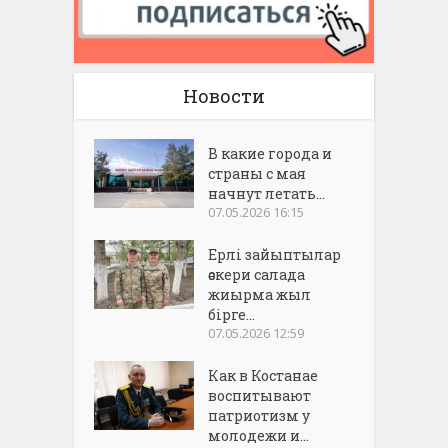
Новости
В какие города и
страны с мая
начнут летать...
07.05.2026 16:15
Ерлі зайыптылар
әскери салада
жиырма жыл
бірге...
07.05.2026 12:59
Как в Костанае
воспитывают
патриотизм у
молодежи и...