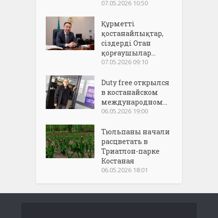
07.05.2026 10:50
Құрметті
қостанайлықтар,
сіздерді Отан
қорғаушылар...
07.05.2026 09:10
Duty free открылся
в костанайском
международном...
06.05.2026 19:00
Тюльпаны начали
расцветать в
Триатлон-парке
Костаная
06.05.2026 18:01