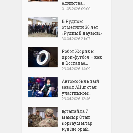
единства...
01.05.2026 09:00
В Рудном
отметили 30 лет
«Рудный дауысы»
30.04.2026 21:07
Робот Жорик и
дрон-футбол – как
в Костанае...
29.04.2026 14:09
Автомобильный
завод Allur стал
участником...
29.04.2026 12:46
Қостанайда 7
мамыр Отан
қорғаушылар
күніне орай...