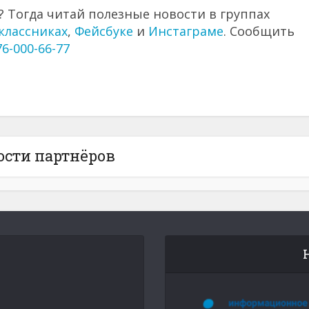
 Тогда читай полезные новости в группах
классниках
,
Фейсбуке
и
Инстаграме
. Сообщить
76-000-66-77
ости партнёров