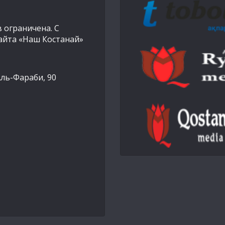
 ограничена. С
айта «Наш Костанай»
Аль-Фараби, 90