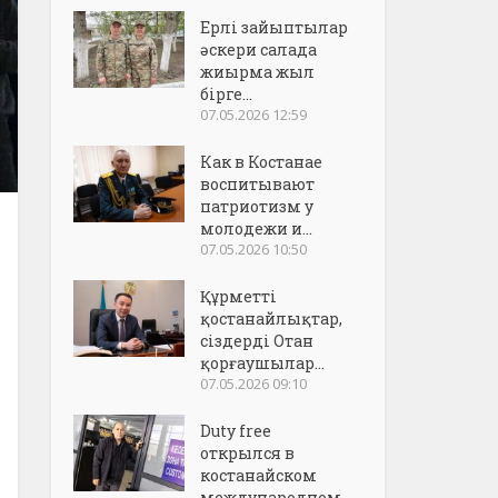
Ерлі зайыптылар
әскери салада
жиырма жыл
бірге...
07.05.2026 12:59
Как в Костанае
воспитывают
патриотизм у
молодежи и...
07.05.2026 10:50
Құрметті
қостанайлықтар,
сіздерді Отан
қорғаушылар...
07.05.2026 09:10
Duty free
открылся в
костанайском
международном..