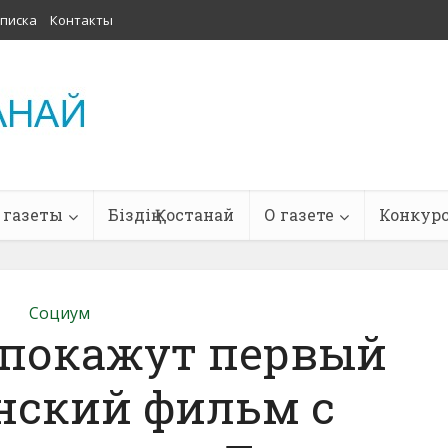
писка
Контакты
 газеты
Біздің Қостанай
О газете
Конкур
Социум
 покажут первый
нский фильм с