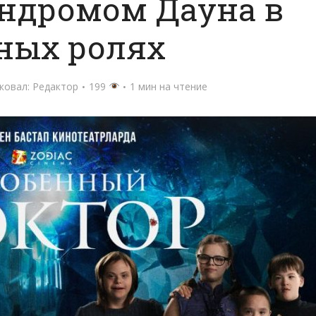
индромом Дауна в
ных ролях
ковал:
Редактор
199
1 мин на чтение