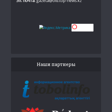
Эл. почта:
gazeta@old.top-news.kz
Наши партнеры