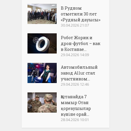
В Рудном
отметили 30 лет
«Рудный дауысы»
30.04.2026 21:07
Робот Жорик и
дрон-футбол – как
в Костанае...
29.04.2026 14:09
Автомобильный
завод Allur стал
участником...
29.04.2026 12:46
Қостанайда 7
мамыр Отан
қорғаушылар
күніне орай...
28.04.2026 10:01