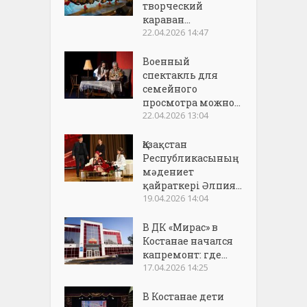
творческий
караван...
22.04.2026 14:47
Военный
спектакль для
семейного
просмотра можно...
22.04.2026 13:04
Қазақстан
Республикасының
мәдениет
қайраткері Әлпия...
19.04.2026 14:04
В ДК «Мирас» в
Костанае начался
капремонт: где...
17.04.2026 14:25
В Костанае дети