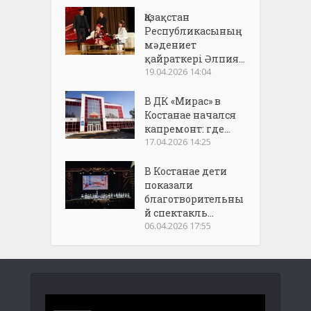
Қазақстан
Республикасының
мәдениет
қайраткері Әлпия...
19.04.2026 14:04
В ДК «Мирас» в
Костанае начался
капремонт: где...
17.04.2026 14:25
В Костанае дети
показали
благотворительны
й спектакль...
06.04.2026 17:55