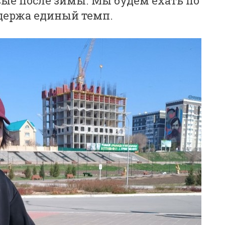
вые после зимы. Мы будем ехать по
держа единый темп.