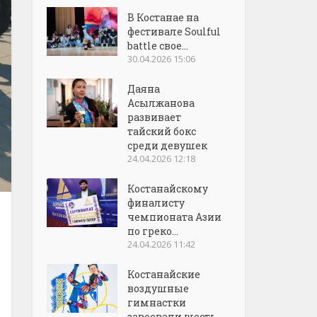
В Костанае на
фестивале Soulful
battle свое...
30.04.2026 15:06
Даяна
Асылжанова
развивает
тайский бокс
среди девушек
24.04.2026 12:18
Костанайскому
финалисту
чемпионата Азии
по греко...
24.04.2026 11:42
Костанайские
воздушные
гимнастки
завоевали шесть...