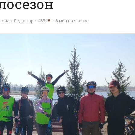
лосезон
ковал:
Редактор
435
3 мин на чтение