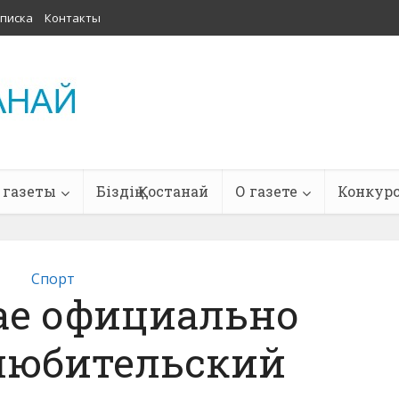
писка
Контакты
 газеты
Біздің Қостанай
О газете
Конкур
Спорт
ае официально
любительский