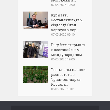
молодежи и...
07.05.2026 10:50
Құрметті
қостанайлықтар,
сіздерді Отан
қорғаушылар...
07.05.2026 09:10
Duty free открылся
в костанайском
международном...
06.05.2026 19:00
Тюльпаны начали
расцветать в
Триатлон-парке
Костаная
06.05.2026 18:01