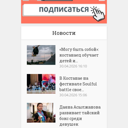
Новости
«Могу быть собой»:
костанаец обучает
детей и...
30.04.2026 16:10
В Костанае на
фестивале Soulful
battle свое...
30.04.2026 15:06
Даяна Асылжанова
развивает тайский
бокс среди
девушек