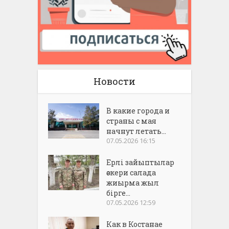
Новости
В какие города и
страны с мая
начнут летать...
07.05.2026 16:15
Ерлі зайыптылар
әскери салада
жиырма жыл
бірге...
07.05.2026 12:59
Как в Костанае