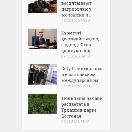
воспитывают
патриотизм у
молодежи и...
07.05.2026 10:50
Құрметті
қостанайлықтар,
сіздерді Отан
қорғаушылар...
07.05.2026 09:10
Duty free открылся
в костанайском
международном...
06.05.2026 19:00
Тюльпаны начали
расцветать в
Триатлон-парке
Костаная
06.05.2026 18:01