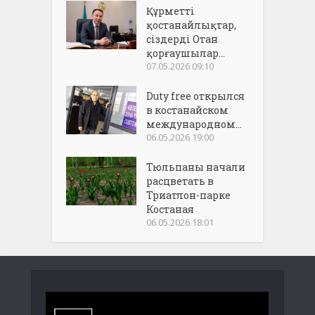
Құрметті
қостанайлықтар,
сіздерді Отан
қорғаушылар...
07.05.2026 09:10
Duty free открылся
в костанайском
международном...
06.05.2026 19:00
Тюльпаны начали
расцветать в
Триатлон-парке
Костаная
06.05.2026 18:01