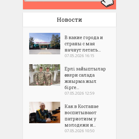
Новости
В какие города и
страны с мая
начнут летать...
07.05.2026 16:15
Ерлі зайыптылар
әскери салада
жиырма жыл
бірге...
07.05.2026 12:59
Как в Костанае
воспитывают
патриотизм у
молодежи и...
07.05.2026 10:50