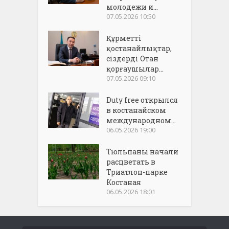
молодежи и...
07.05.2026 10:50
Құрметті
қостанайлықтар,
сіздерді Отан
қорғаушылар...
07.05.2026 09:10
Duty free открылся
в костанайском
международном...
06.05.2026 19:00
Тюльпаны начали
расцветать в
Триатлон-парке
Костаная
06.05.2026 18:01