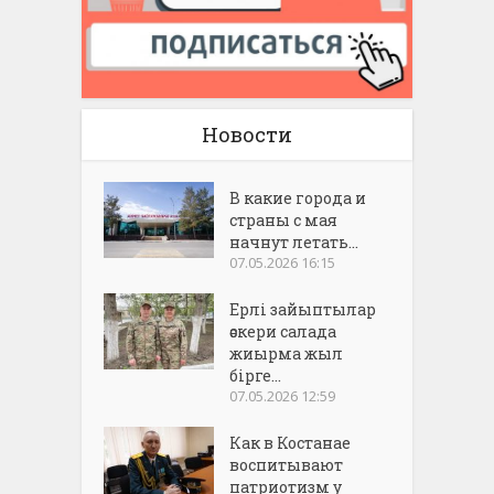
Новости
В какие города и
страны с мая
начнут летать...
07.05.2026 16:15
Ерлі зайыптылар
әскери салада
жиырма жыл
бірге...
07.05.2026 12:59
Как в Костанае
воспитывают
патриотизм у