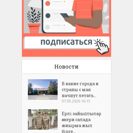
Новости
В какие города и
страны с мая
начнут летать...
07.05.2026 16:15
Ерлі зайыптылар
әскери салада
жиырма жыл
бірге...