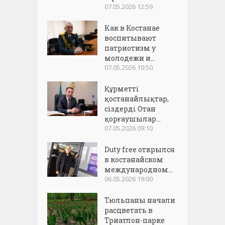
07.05.2026 12:59
Как в Костанае
воспитывают
патриотизм у
молодежи и...
07.05.2026 10:50
Құрметті
қостанайлықтар,
сіздерді Отан
қорғаушылар...
07.05.2026 09:10
Duty free открылся
в костанайском
международном...
06.05.2026 19:00
Тюльпаны начали
расцветать в
Триатлон-парке