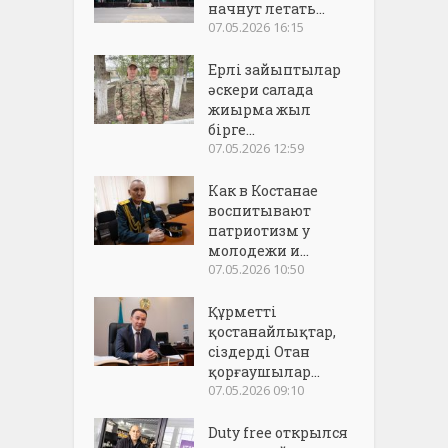
начнут летать...
07.05.2026 16:15
Ерлі зайыптылар
әскери салада
жиырма жыл
бірге...
07.05.2026 12:59
Как в Костанае
воспитывают
патриотизм у
молодежи и...
07.05.2026 10:50
Құрметті
қостанайлықтар,
сіздерді Отан
қорғаушылар...
07.05.2026 09:10
Duty free открылся