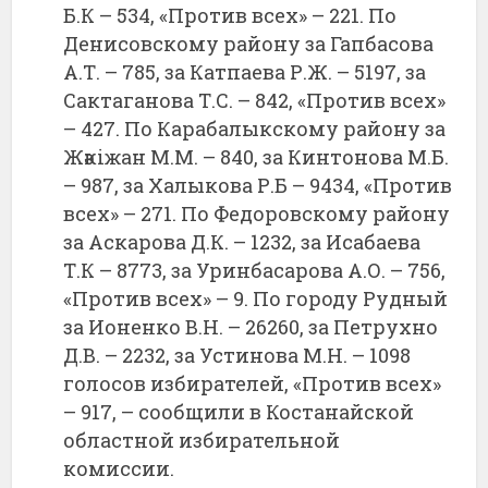
Б.К – 534, «Против всех» – 221. По
Денисовскому району за Гапбасова
А.Т. – 785, за Катпаева Р.Ж. – 5197, за
Сактаганова Т.С. – 842, «Против всех»
– 427. По Карабалыкскому району за
Жәкіжан М.М. – 840, за Кинтонова М.Б.
– 987, за Халыкова Р.Б – 9434, «Против
всех» – 271. По Федоровскому району
за Аскарова Д.К. – 1232, за Исабаева
Т.К – 8773, за Уринбасарова А.О. – 756,
«Против всех» – 9. По городу Рудный
за Ионенко В.Н. – 26260, за Петрухно
Д.В. – 2232, за Устинова М.Н. – 1098
голосов избирателей, «Против всех»
– 917, – сообщили в Костанайской
областной избирательной
комиссии.