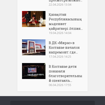
просмотра можно...
22.04.2026 13:04
Қазақстан
Республикасының
мәдениет
қайраткері Әлпия...
19.04.2026 14:04
В ДК «Мирас» в
Костанае начался
капремонт: где...
17.04.2026 14:25
В Костанае дети
показали
благотворительны
й спектакль...
06.04.2026 17:55