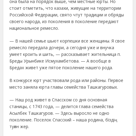
она была на порядок выше, чем местные юрты. Но
стоит отметить, что казахи, живущие на территории
Российской Федерации, свято чтут традиции и обряды
своего народа, из поколения в поколение передают
национальное ремесло.
— В нашей семье шьют корпешки все женщины. Я свое
ремесло передала дочери, а сегодня уже и внучка
умеет кроить и шить, — рассказывает жительница п.
Бреды Урынбике Исмухамбетова. — А вообще в
Бредах живет уже пятое поколение нашего рода.
В конкурсе юрт участвовали рода или районы. Первое
место заняла юрта главы семейства Ташкагуровых.
— Наш род живет в Спасском со дня основная
станицы, с 1743 года, — делится глава семейства
Асылбек Ташкагуров. — Здесь выросло не одно
поколение. Поселок Спасский – наша родина, біздің
туған жер.