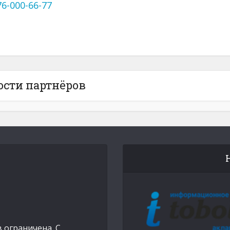
76-000-66-77
ости партнёров
 ограничена. С