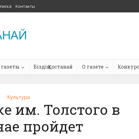
писка
Контакты
 газеты
Біздің Қостанай
О газете
Конкур
Культура
е им. Толстого в
нае пройдет