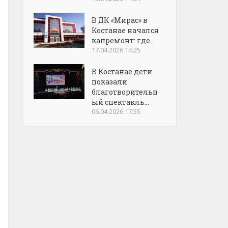
В ДК «Мирас» в
Костанае начался
капремонт: где...
17.04.2026 14:25
В Костанае дети
показали
благотворительн
ый спектакль...
06.04.2026 17:55