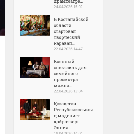
драмтеатра...
24.04.2026 15:02
В Костанайской
области
стартовал
творческий
караван...
22.04.2026 14:47
Военный
спектакль для
семейного
просмотра
можно...
22.04.2026 13:04
Қазақстан
Республикасыны
ң мәдениет
қайраткері
Әлпия...
19.04.2026 14:04