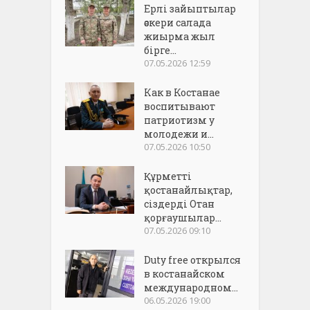
Ерлі зайыптылар
әскери салада
жиырма жыл
бірге...
07.05.2026 12:59
Как в Костанае
воспитывают
патриотизм у
молодежи и...
07.05.2026 10:50
Құрметті
қостанайлықтар,
сіздерді Отан
қорғаушылар...
07.05.2026 09:10
Duty free открылся
в костанайском
международном...
06.05.2026 19:00