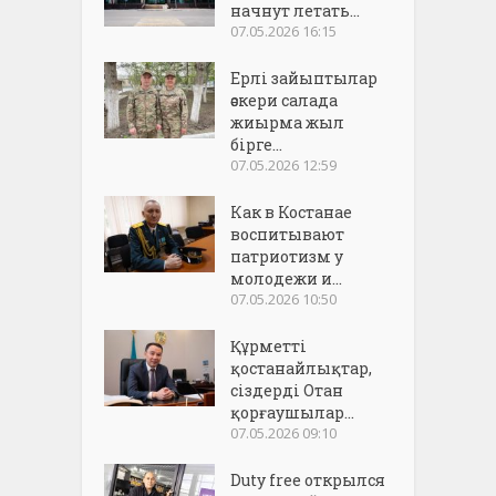
начнут летать...
07.05.2026 16:15
Ерлі зайыптылар
әскери салада
жиырма жыл
бірге...
07.05.2026 12:59
Как в Костанае
воспитывают
патриотизм у
молодежи и...
07.05.2026 10:50
Құрметті
қостанайлықтар,
сіздерді Отан
қорғаушылар...
07.05.2026 09:10
Duty free открылся