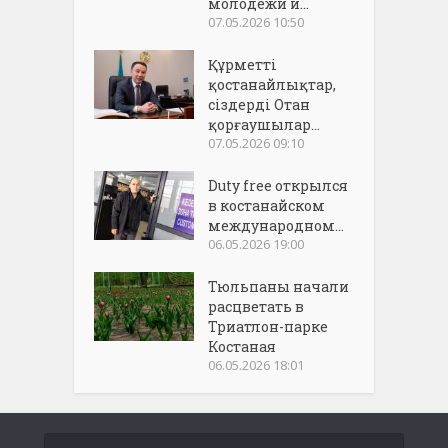
молодежи и...
07.05.2026 10:50
Құрметті
қостанайлықтар,
сіздерді Отан
қорғаушылар...
07.05.2026 09:10
Duty free открылся
в костанайском
международном...
06.05.2026 19:00
Тюльпаны начали
расцветать в
Триатлон-парке
Костаная
06.05.2026 18:01