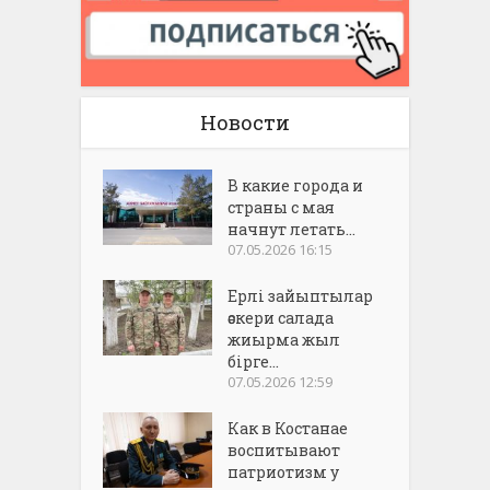
Новости
В какие города и
страны с мая
начнут летать...
07.05.2026 16:15
Ерлі зайыптылар
әскери салада
жиырма жыл
бірге...
07.05.2026 12:59
Как в Костанае
воспитывают
патриотизм у