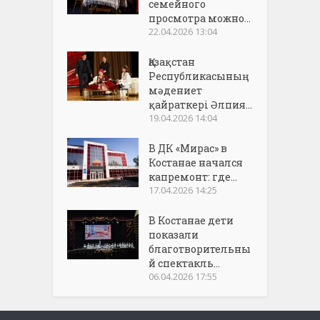
семейного
просмотра можно...
22.04.2026 13:04
Қазақстан
Республикасының
мәдениет
қайраткері Әлпия...
19.04.2026 14:04
В ДК «Мирас» в
Костанае начался
капремонт: где...
17.04.2026 14:25
В Костанае дети
показали
благотворительны
й спектакль...
06.04.2026 17:55